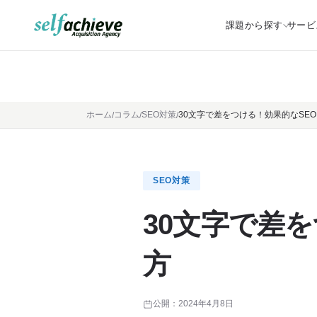
課題から探す
サービ
ホーム
コラム
SEO対策
30文字で差をつける！効果的なSE
SEO対策
30文字で差
方
公開：
2024年4月8日