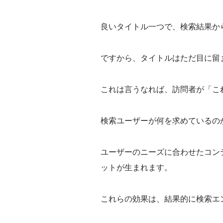
キーワードの適切な位置
良いタイトル一つで、検索結果か
タイトルの文字数制限
ですから、タイトルはただ目に留
ユニークなタイトルの作成
これは言うなれば、訪問者が「こ
効果的なSEOタイトルの作成方
検索ユーザーが何を求めているの
ターゲットキーワードの選定
タイトルでユーザーの関心を引く方法
ユーザーのニーズに合わせたコン
ットが生まれます。
SNSでのシェアを意識したタイトルの
これらの効果は、結果的に検索エ
タイトル最適化のための高度な