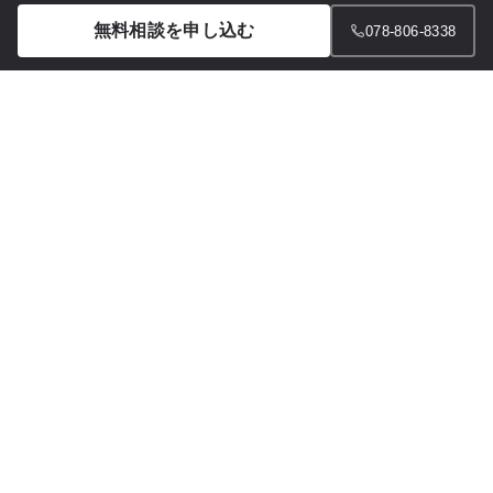
AI検索対策（LLM検索対策）
お知らせ
無料相談を申し込む
078-806-8338
リスティング広告
プライバシーポリシー
ディスプレイ広告
Instagram
TikTok
X（旧Twitter）
YouTube
note
LINE
AI業務効率化・導入支援
お問い合わせ
無料相談のお申し込み