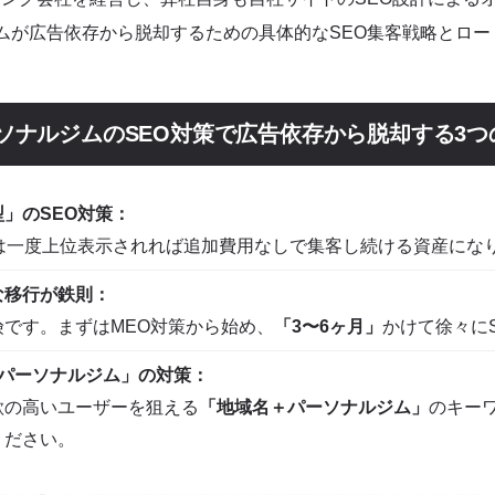
方法を理解する
ムが広告依存から脱却するための具体的なSEO集客戦略とロー
る日」を実現する理由｜オーガニック集客の本質とは
ソナルジムのSEO対策で広告依存から脱却する3つ
ーガニック検索の決定的な違い
3つの理由
」のSEO対策：
は一度上位表示されれば追加費用なしで集客し続ける資産にな
するロードマップ｜SEO効果が出るまでの期間と目安
な移行が鉄則：
です。まずはMEO対策から始め、
イン｜3ヶ月・6ヶ月・1年の到達目標
「3〜6ヶ月」
かけて徐々に
×パーソナルジム」の対策：
広告とSEOの併用バランス
欲の高いユーザーを狙える
「地域名＋パーソナルジム」
のキー
ください。
の指標