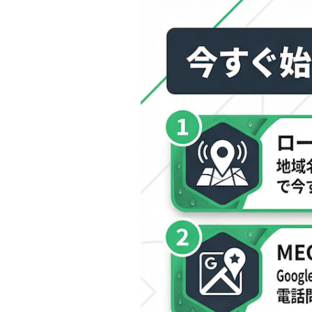
パーソナルジムが今すぐ始める
施策①：「地域名×パーソナルジム」の
施策②：MEO（Googleビジネスプ
施策③：ロングテールキーワードを狙う
施策④：E-E-A-Tを高めるコンテン
施策⑤：テクニカルSEO｜サイト速度
施策⑥：被リンク獲得戦略｜地域メディ
施策⑦：SNSとSEOの相乗効果で指名