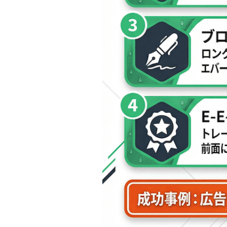
広告費ゼロで月200人集客し
オウンドメディアで月間100万PVを実
小規模パーソナルジムでも実践できるS
パーソナルジムSEO対策で失
SEO対策で成果が出ない3つのよくある
「すぐに広告を全部やめたい」は危険？
自社でSEO対策を内製化する
SEO対策の内製化で必要なスキルとリ