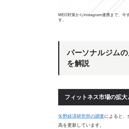
外注する場合の費用相場と成果を最大化
MEO対策からInstagram連携ま
す。
よくある質問（FAQ）
Q: パーソナルジムのSEO対策はどの
パーソナルジムの
Q: SEO対策にかかる費用はどのくら
を解説
Q: ブログ記事はどのくらいの頻度で更
Q: MEO対策とSEO対策はどちらを先
フィットネス市場の拡大
Q: パーソナルジムの集客でSEO対策
矢野経済研究所の調査
によると、
Q: 小規模なパーソナルジムでもSEO
高を更新しています。