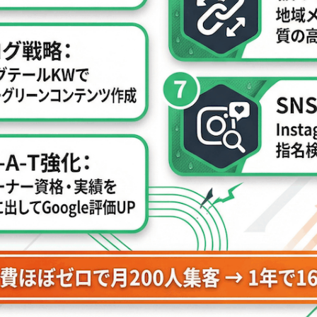
た成功事例に学ぶ｜パーソナルジムのオーガニック集客モデル
現した急成長ジムの戦略
EO集客の始め方
敗しないための注意点と落とし穴
原因
段階的アプローチの重要性
か、外注するか｜判断基準と費用対効果
ソース