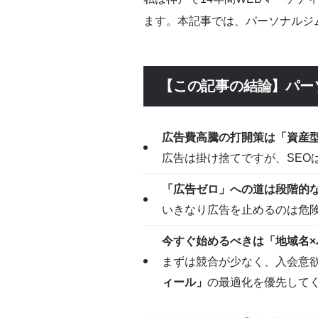
広告費と顧客獲得単価（CPA）の計算
ます。本記事では、パーソナルジ
SEO対策が「広告をやめられ
【この記事の結論】パー
SEO対策は「資産型」集客｜広告とオ
パーソナルジムにSEO対策が特に有効な
広告費高騰の打開策は「資産型
広告は掛け捨てですが、SEO
「広告をやめられる日」を逆算
「広告ゼロ」への道は段階的
いきなり広告を止めるのは危険
SEO効果が出るまでのリアルなタイムラ
今すぐ始めるべきは「地域名
「広告費ゼロ」への段階的移行プラン｜
まずは競合が少なく、入会意
ィール」
の最適化を優先して
「広告をやめられる日」を判断する5つ