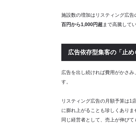
Q: 自社サイトがなくてもSEO対策は始
施設数の増加はリスティング広告
百円から1,000円超
まで高騰して
まとめ
広告依存型集客の「止め
広告を出し続ければ費用がかさみ
す。
リスティング広告の月額予算は1店
に膨れ上がることも珍しくありま
同じ経営者として、売上が伸びて