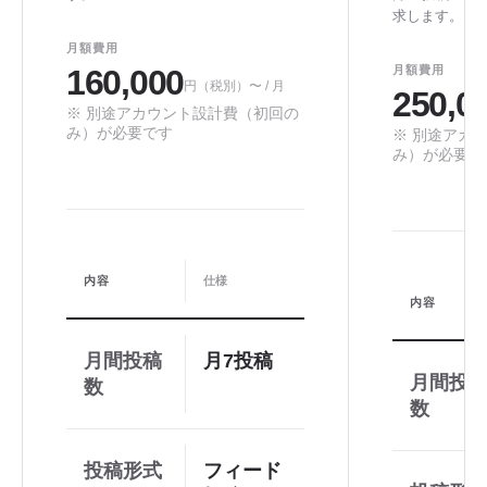
求します。
月額費用
160,000
月額費用
円（税別）〜 / 月
250,0
※ 別途アカウント設計費（初回の
み）が必要です
※ 別途アカ
み）が必要で
内容
仕様
内容
月間投稿
月7投稿
月間投
数
数
投稿形式
フィード