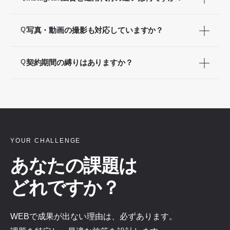
続的な運用で3〜6ヶ月で成果が見え始めるケース
が多いです。フォロワー数だけでなく、問い合わ
A
アカウント運用代行は投稿を継続して積み上げ、
Q
写真・動画の撮影も対応していますか？
せや来店などのビジネス成果を重視した運用を行
長期的なファン・フォロワーを育てる施策です。
います。
Instagram広告は広告費を使って即効性のある集
A
はい、対応しています。プロカメラマンによる撮
Q
契約期間の縛りはありますか？
客を行う施策です。目的に応じて組み合わせるこ
影・動画制作も承っています。既存の素材がある
とが最も効果的です。
場合は、その素材を活用した投稿制作も可能で
A
最低契約期間は3ヶ月です。SNSアカウントの運
す。
用は継続することで成果が出るため、3ヶ月を基
本としています。3ヶ月後は月単位での更新とな
ります。
YOUR CHALLENGE
あなたの課題は
どれですか？
WEBで成果が出ない理由は、必ずあります。