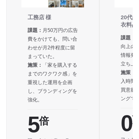
工務店 様
20代-
衣料品
課題：
月50万円の広告
課題：
費をかけても、問い合
向上の
わせが月2件程度に留
情報発
まっていた。
立ち上
施策：
「家を購入する
施策：
までのワクワク感」を
入時間
重視した運用を企画
買意欲
し、ブランディングを
ングで
強化。
0
5
倍