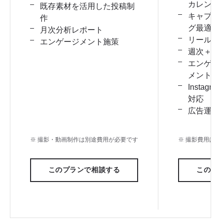
カレンダ
既存素材を活用した投稿制
キャプシ
作
グ最適化
月次分析レポート
リール動
エンゲージメント施策
週次＋月
エンゲー
メント対
Insta
対応
広告運用
※ 撮影・動画制作は別途費用が必要です
※ 撮影費用は
このプランで相談する
このプ