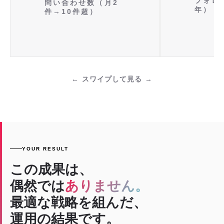
フォロ
問い合わせ数（月2
年）
件→10件超）
スワイプして見る
YOUR RESULT
この成果は、
偶然では
ありません。
最適な戦略を組んだ、
運用の結果です。