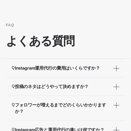
FAQ
よくある質問
Q
Instagram運用代行の費用はいくらですか？
A
ベーシックプランは月額160,000円（税別）〜、
Q
投稿のネタはどうやって決めますか？
アドバンスプランは月額250,000円（税別）〜と
なります。別途アカウント設計費（初回のみ
A
ヒアリングをもとに、貴社のターゲット・競合・
Q
フォロワーが増えるまでどのくらいかかります
80,000円〜）が必要です。投稿数・動画制作の有
業種特性を分析し、月次で投稿企画をご提案しま
か？
無・広告運用の有無によって異なります。まずは
す。ネタ出しから投稿文・ハッシュタグまで一貫
A
無料相談でご要望をお聞かせください。
業種・現状・投稿頻度によって異なりますが、継
して担当します。
Q
Instagram広告と運用代行の違いは何ですか？