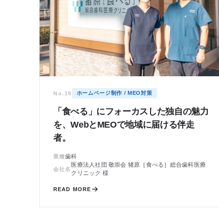
ホームページ制作 / MEO対策
No.19
「食べる」にフォーカスした独自の魅力
を、WebとMEOで地域に届ける伴走
者。
歯科
業種
医療法人社団 敬崇会 猪原［食べる］総合歯科医療
会社名
クリニック 様
READ MORE