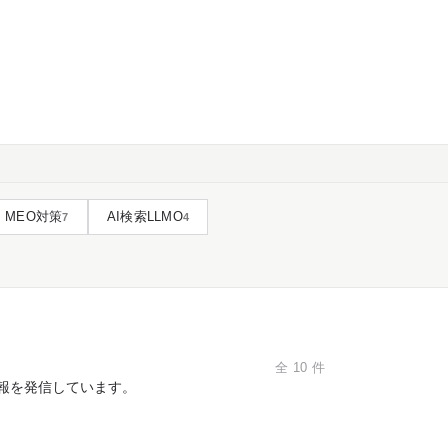
MEO対策
AI検索LLMO
7
4
全
10
件
情報を発信しています。