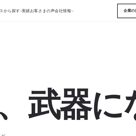
スから探す
実績
お客さまの声
会社情報
企業の
、武器に