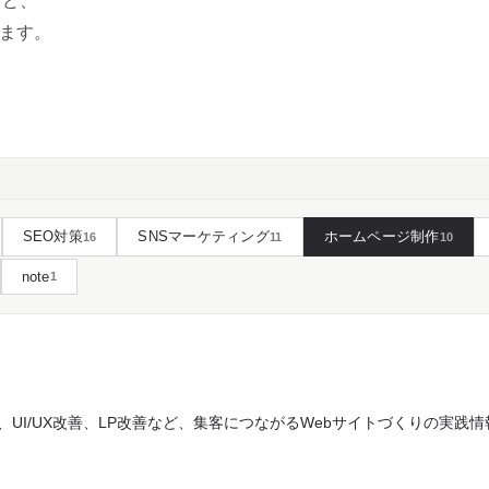
など、
います。
SEO対策
SNSマーケティング
ホームページ制作
16
11
10
note
1
UI/UX改善、LP改善など、集客につながるWebサイトづくりの実践